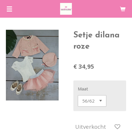
Ga
direct
naar
de
Setje dilana
hoofdinhoud
roze
€ 34,95
Maat
Uitverkocht