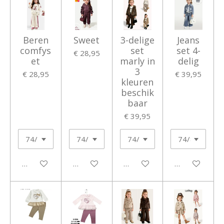
Beren
Sweet
3-delige
Jeans
comfys
set
set 4-
€ 28,95
et
marly in
delig
3
€ 28,95
€ 39,95
kleuren
beschik
baar
€ 39,95
In winkelwagen
In winkelwagen
In winkelwagen
In winkelwage