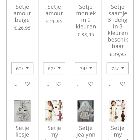
Setje
Setje
Setje
Setje
amour
amour
moniek
saartje
beige
in 2
3 -delig
€ 26,95
kleuren
in 3
€ 26,95
kleuren
€ 38,95
beschik
baar
€ 39,95
In winkelwagen
In winkelwagen
In winkelwagen
In winkelwage
Setje
Setje
Setje
Setje
liesje
my
jealynn
my