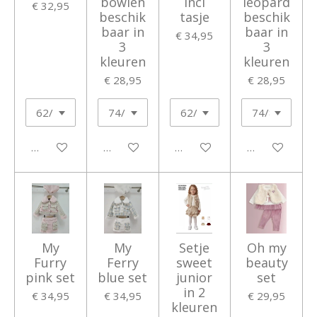
bowien
incl
leopard
€ 32,95
beschik
tasje
beschik
baar in
baar in
€ 34,95
3
3
kleuren
kleuren
€ 28,95
€ 28,95
In winkelwagen
In winkelwagen
In winkelwagen
In winkelwage
My
My
Setje
Oh my
Furry
Ferry
sweet
beauty
pink set
blue set
junior
set
in 2
€ 34,95
€ 34,95
€ 29,95
kleuren