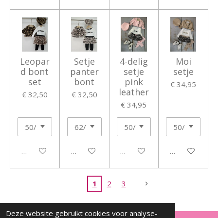
Leopar
Setje
4-delig
Moi
d bont
panter
setje
setje
set
bont
pink
€ 34,95
leather
€ 32,50
€ 32,50
€ 34,95
In winkelwagen
In winkelwagen
In winkelwagen
In winkelwage
1
2
3
Deze website gebruikt cookies voor analyse-