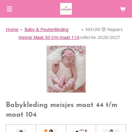
Ga
direct
naar
Home
»
Baby & Peuterkleding
»
NIEUW 😍 Najaars
de
meisje Maat 50 t/m maat 116
collectie 2026/2027
hoofdinhoud
Babykleding meisjes maat 44 t/m
maat 104