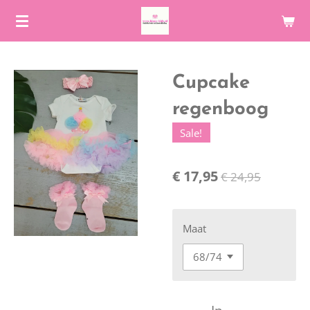
Ga
direct
naar
de
Cupcake
hoofdinhoud
regenboog
Sale!
€ 17,95
€ 24,95
Maat