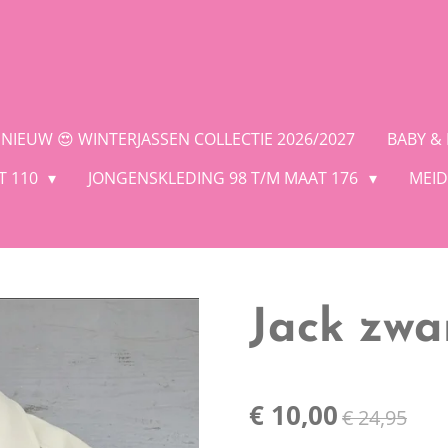
NIEUW 😍 WINTERJASSEN COLLECTIE 2026/2027
BABY &
T 110
JONGENSKLEDING 98 T/M MAAT 176
MEID
Jack zwa
€ 10,00
€ 24,95