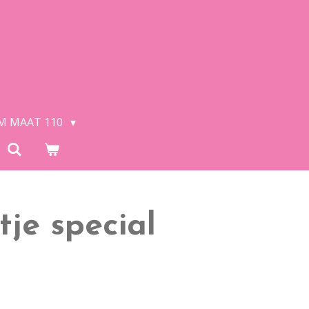
/M MAAT 110
tje special