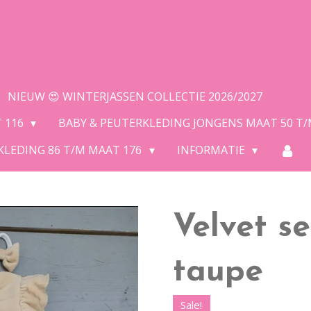
NIEUW 😍 WINTERJASSEN COLLECTIE 2026/2027
T 116
BABY & PEUTERKLEDING JONGENS MAAT 50 T
KLEDING 86 T/M MAAT 176
INFORMATIE
Velvet se
taupe
Sale!