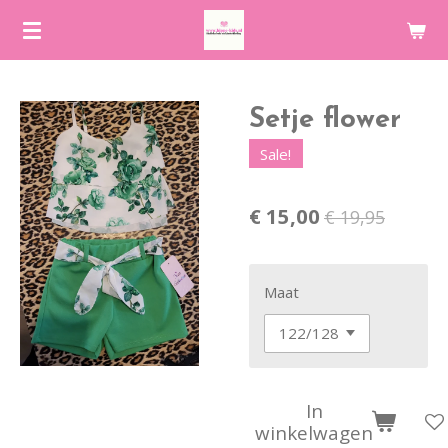
Ga
direct
naar
de
Setje flower
hoofdinhoud
Sale!
€ 15,00
€ 19,95
Maat
In
winkelwagen