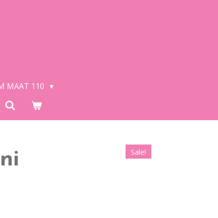
/M MAAT 110
Sale!
ni