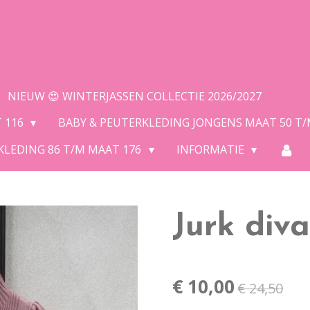
NIEUW 😍 WINTERJASSEN COLLECTIE 2026/2027
T 116
BABY & PEUTERKLEDING JONGENS MAAT 50 T
KLEDING 86 T/M MAAT 176
INFORMATIE
Jurk diva
€ 10,00
€ 24,50