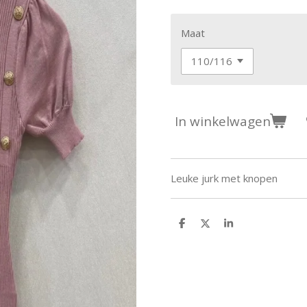
Maat
In winkelwagen
Leuke jurk met knopen
D
D
S
e
e
h
l
e
a
e
l
r
n
e