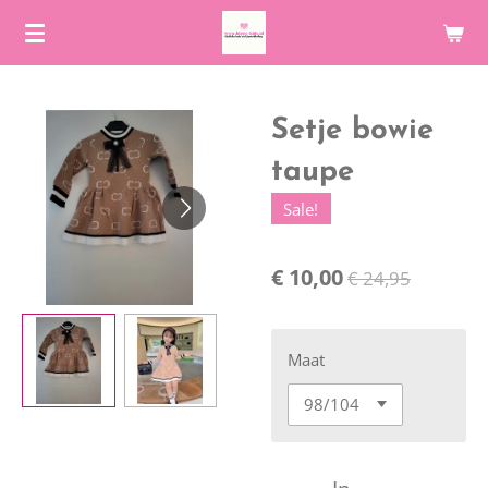
Ga
direct
naar
de
Setje bowie
hoofdinhoud
taupe
Sale!
€ 10,00
€ 24,95
Maat