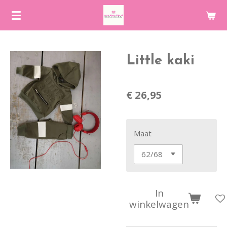
Ga
direct
naar
de
Little kaki
hoofdinhoud
€ 26,95
Maat
In
winkelwagen