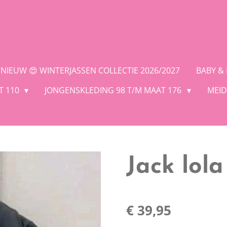
NIEUW 😍 WINTERJASSEN COLLECTIE 2026/2027
BABY &
T 110
JONGENSKLEDING 98 T/M MAAT 176
MEID
Jack lola
€ 39,95