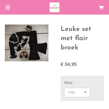
Ga
direct
naar
de
Leuke set
hoofdinhoud
met flair
broek
€ 34,95
Maat