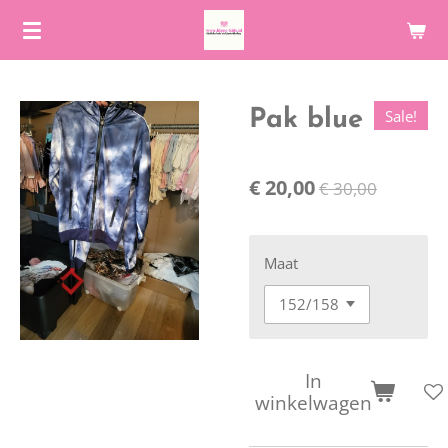
Ga
direct
naar
de
Sale!
Pak blue
hoofdinhoud
€ 20,00
€ 30,00
Maat
In
winkelwagen