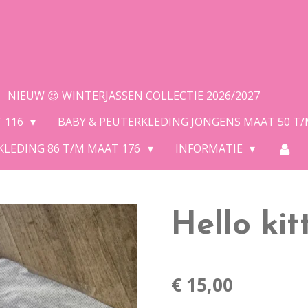
NIEUW 😍 WINTERJASSEN COLLECTIE 2026/2027
T 116
BABY & PEUTERKLEDING JONGENS MAAT 50 T
KLEDING 86 T/M MAAT 176
INFORMATIE
Hello kit
€ 15,00