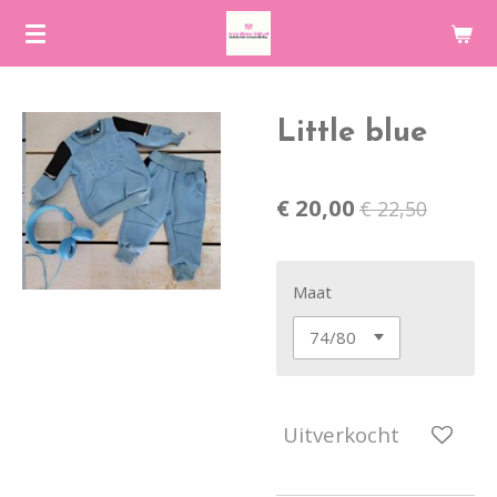
Ga
direct
naar
de
Little blue
hoofdinhoud
€ 20,00
€ 22,50
Maat
Uitverkocht