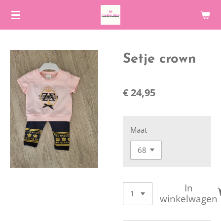
Ga
direct
naar
de
Setje crown
hoofdinhoud
€ 24,95
Maat
In
winkelwagen