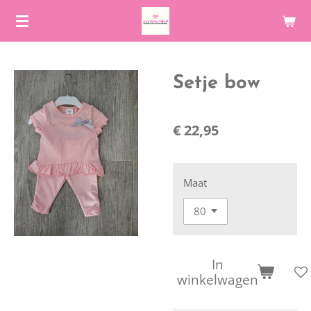
Ga
direct
naar
de
Setje bow
hoofdinhoud
€ 22,95
Maat
In
winkelwagen