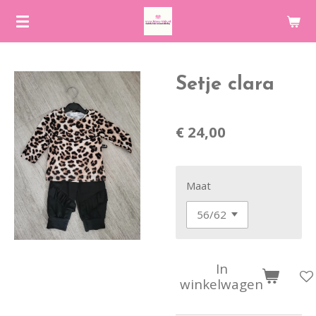
Ga
direct
naar
de
Setje clara
hoofdinhoud
€ 24,00
Maat
In
winkelwagen