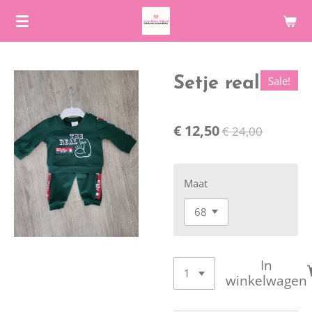
Ga
direct
naar
de
Sale!
Setje real
hoofdinhoud
€ 12,50
€ 24,00
Maat
In
winkelwagen