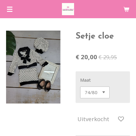
Ga
direct
naar
de
Setje cloe
hoofdinhoud
€ 20,00
€ 29,95
Maat
Uitverkocht