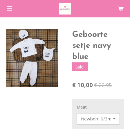
Ga
direct
naar
de
Geboorte
hoofdinhoud
setje navy
blue
Sale!
€ 10,00
€ 22,95
Maat