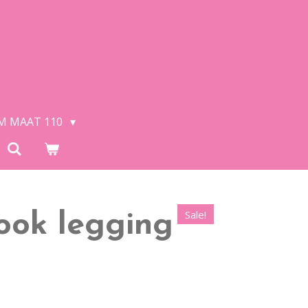
/M MAAT 110
Sale!
ook legging