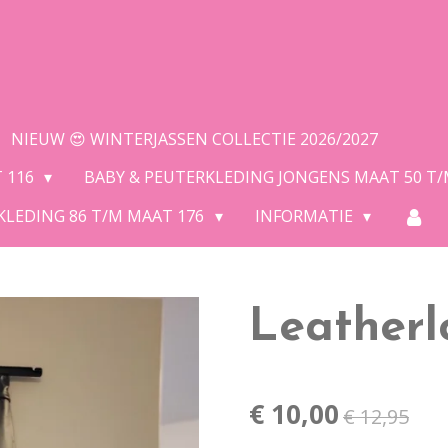
NIEUW 😍 WINTERJASSEN COLLECTIE 2026/2027
T 116
BABY & PEUTERKLEDING JONGENS MAAT 50 T
KLEDING 86 T/M MAAT 176
INFORMATIE
Leatherl
€ 10,00
€ 12,95