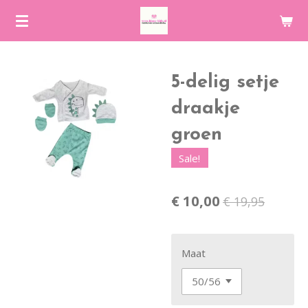
Ga
direct
naar
de
5-delig setje
hoofdinhoud
draakje
groen
Sale!
€ 10,00
€ 19,95
Maat