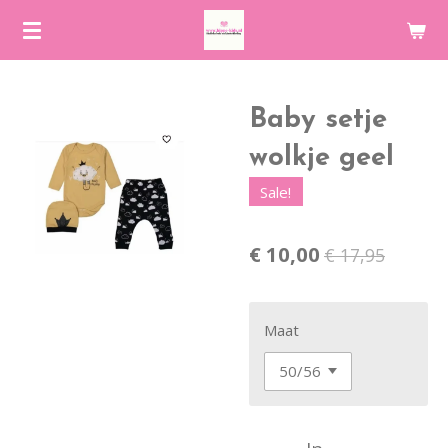
Ga
direct
naar
de
Baby setje
hoofdinhoud
wolkje geel
Sale!
€ 10,00
€ 17,95
Maat