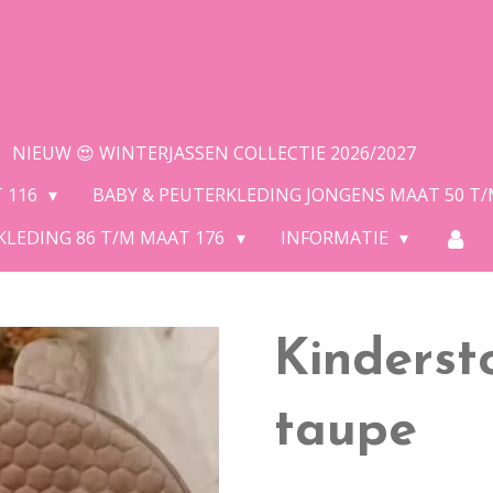
NIEUW 😍 WINTERJASSEN COLLECTIE 2026/2027
T 116
BABY & PEUTERKLEDING JONGENS MAAT 50 T
KLEDING 86 T/M MAAT 176
INFORMATIE
Kindersto
taupe