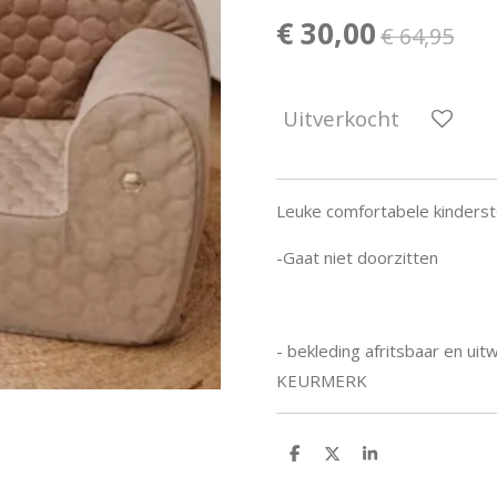
€ 30,00
€ 64,95
Uitverkocht
Leuke comfortabele kindersto
-Gaat niet doorzitten
- bekleding afritsbaar en ui
KEURMERK
D
D
S
e
e
h
l
e
a