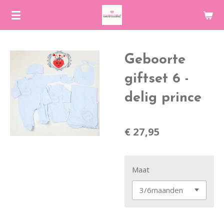
Ga
direct
naar
de
Geboorte
hoofdinhoud
giftset 6 -
delig prince
€ 27,95
Maat