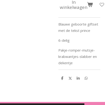
In
winkelwagen
Blauwe geboorte giftset
met de tekst prince
6-delig
Pakje-romper-mutsje-
krabwantjes-slabber en
dekentje
D
D
S
D
e
e
h
e
l
e
a
l
e
l
r
e
n
e
n