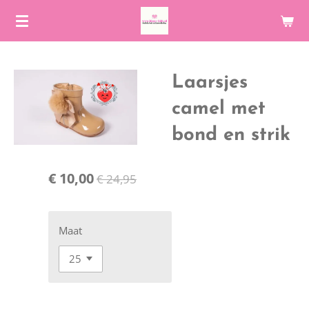
Ga
direct
naar
de
Laarsjes
hoofdinhoud
camel met
bond en strik
€ 10,00
€ 24,95
Maat