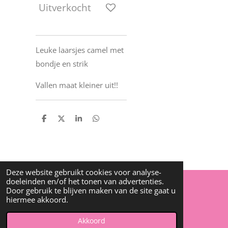
Uitverkocht
Leuke laarsjes camel met
bondje en strik
Vallen maat kleiner uit!!
D
D
S
D
e
e
h
e
l
e
a
l
e
l
r
e
n
e
n
Deze website gebruikt cookies voor analyse-
doeleinden en/of het tonen van advertenties.
Door gebruik te blijven maken van de site gaat u
© 2022 - 2026 Djalisha baby en kinderkleding
hiermee akkoord.
Powered by
JouwWeb
Akkoord