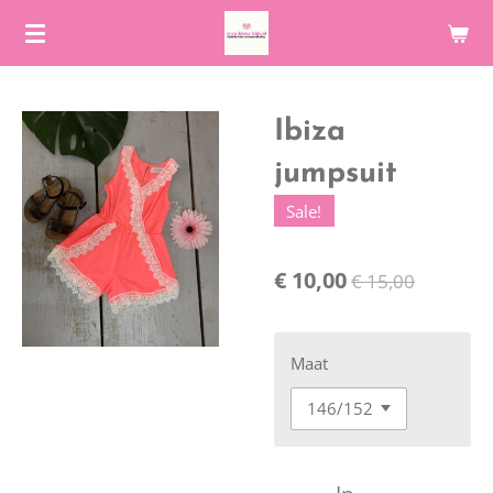
Ga
direct
naar
de
Ibiza
hoofdinhoud
jumpsuit
Sale!
€ 10,00
€ 15,00
Maat