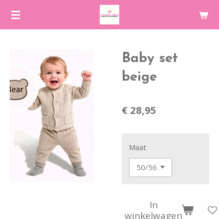
Ga
direct
naar
de
Baby set
hoofdinhoud
beige
€ 28,95
Maat
In
winkelwagen