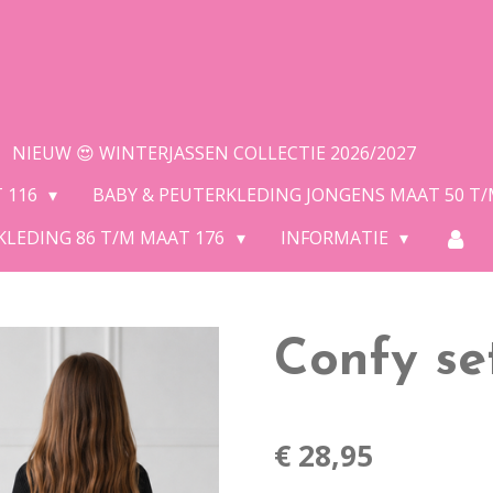
NIEUW 😍 WINTERJASSEN COLLECTIE 2026/2027
T 116
BABY & PEUTERKLEDING JONGENS MAAT 50 T
KLEDING 86 T/M MAAT 176
INFORMATIE
Confy se
€ 28,95