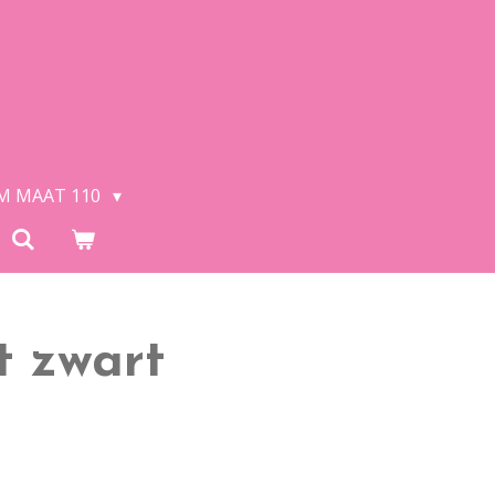
/M MAAT 110
t zwart