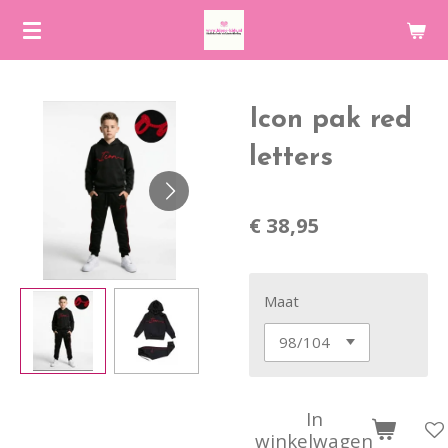
Ga
direct
naar
de
Icon pak red
hoofdinhoud
letters
€ 38,95
Maat
In
winkelwagen