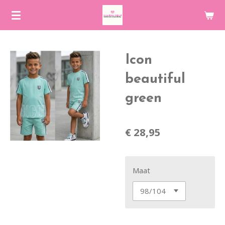
Ga
direct
naar
de
Icon
hoofdinhoud
beautiful
green
€ 28,95
Maat