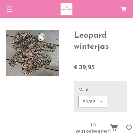
Ga
direct
naar
de
Leopard
hoofdinhoud
winterjas
€ 39,95
Maat
In
winkelwagen