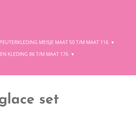
 PEUTERKLEDING MEISJE MAAT 50 T/M MAAT 116
EN KLEDING 86 T/M MAAT 176
lace set