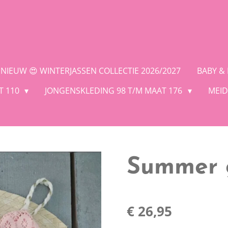
NIEUW 😍 WINTERJASSEN COLLECTIE 2026/2027
BABY &
T 110
JONGENSKLEDING 98 T/M MAAT 176
MEID
Summer g
€ 26,95