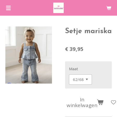
Ga
direct
naar
de
Setje mariska
hoofdinhoud
€ 39,95
Maat
In
winkelwagen