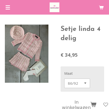
Ga
direct
naar
de
Setje linda 4
hoofdinhoud
delig
€ 34,95
Maat
In
winkelwagen