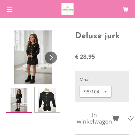
Ga
direct
naar
de
Deluxe jurk
hoofdinhoud
€ 28,95
Maat
In
winkelwagen