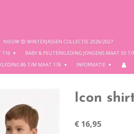
NIEUW 😍 WINTERJASSEN COLLECTIE 2026/2027
T 116
BABY & PEUTERKLEDING JONGENS MAAT 50 T
KLEDING 86 T/M MAAT 176
INFORMATIE
Icon shir
€ 16,95