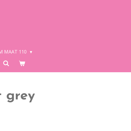
/M MAAT 110
t grey