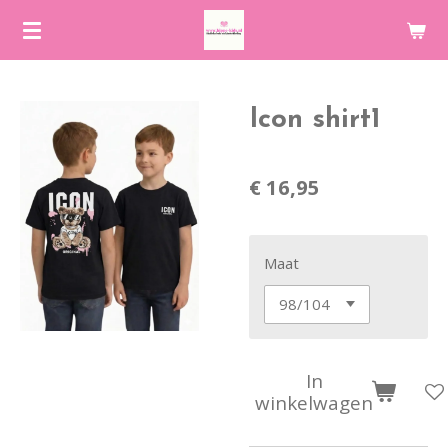
Ga
direct
naar
de
Icon shirt1
hoofdinhoud
€ 16,95
Maat
In
winkelwagen