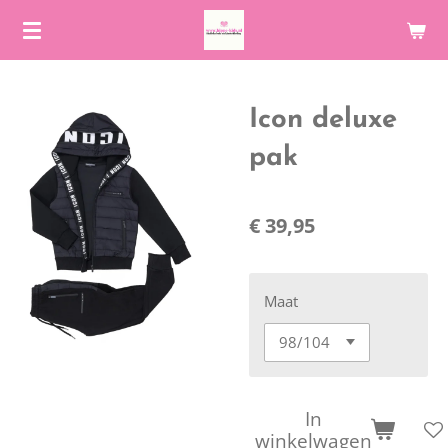
Ga
direct
naar
de
Icon deluxe
hoofdinhoud
pak
€ 39,95
Maat
In
winkelwagen