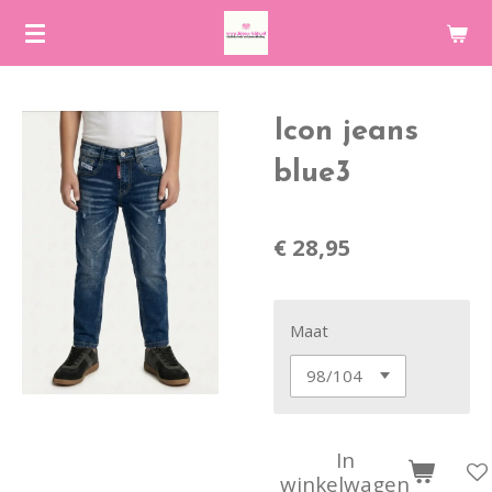
Ga
direct
naar
de
Icon jeans
hoofdinhoud
blue3
€ 28,95
Maat
In
winkelwagen