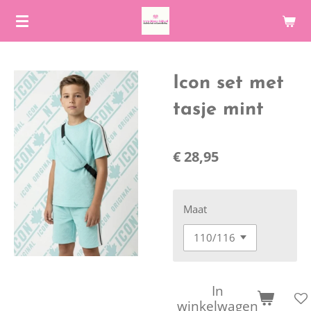
Ga
direct
naar
de
Icon set met
hoofdinhoud
tasje mint
€ 28,95
Maat
In
winkelwagen