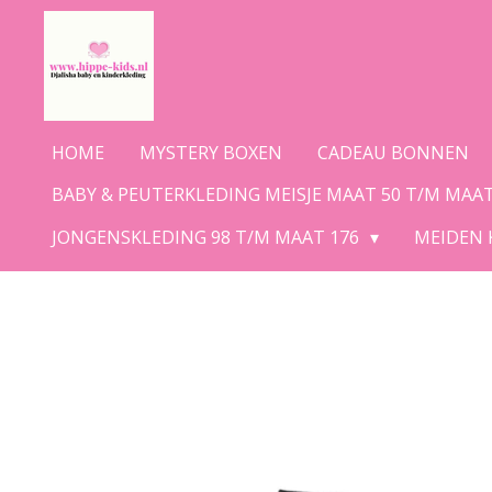
Ga
direct
naar
de
hoofdinhoud
HOME
MYSTERY BOXEN
CADEAU BONNEN
BABY & PEUTERKLEDING MEISJE MAAT 50 T/M MAA
JONGENSKLEDING 98 T/M MAAT 176
MEIDEN 