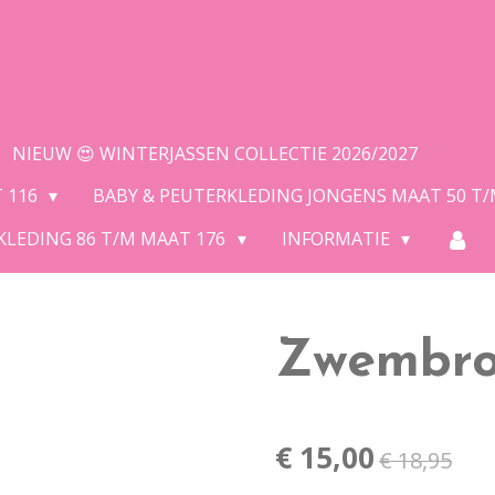
NIEUW 😍 WINTERJASSEN COLLECTIE 2026/2027
T 116
BABY & PEUTERKLEDING JONGENS MAAT 50 T
KLEDING 86 T/M MAAT 176
INFORMATIE
Zwembro
€ 15,00
€ 18,95