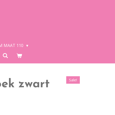
/M MAAT 110
Sale!
ek zwart