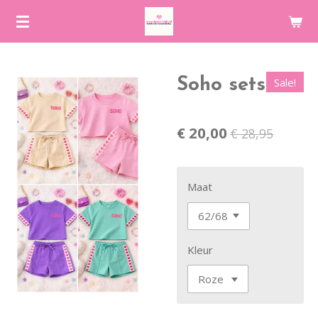
Ga
direct
naar
de
Sale!
Soho sets
hoofdinhoud
€ 20,00
€ 28,95
Maat
Kleur