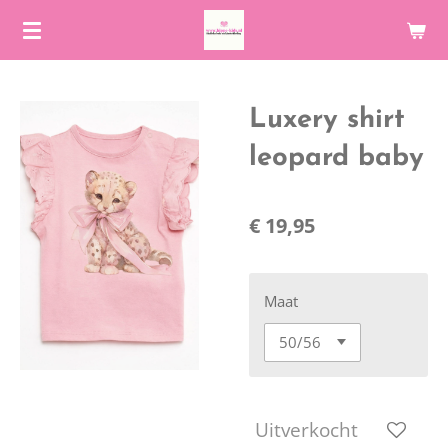
Ga
direct
naar
de
Luxery shirt
hoofdinhoud
leopard baby
€ 19,95
Maat
Uitverkocht