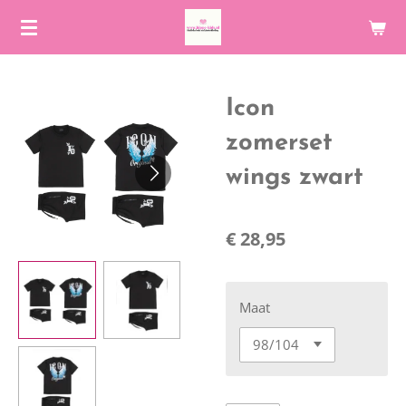
Ga
direct
naar
de
Icon
hoofdinhoud
zomerset
wings zwart
€ 28,95
Maat