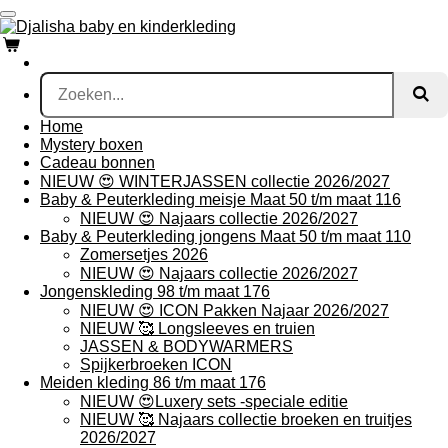
Ga
direct
naar
de
hoofdinhoud
Home
Mystery boxen
Cadeau bonnen
NIEUW 😍 WINTERJASSEN collectie 2026/2027
Baby & Peuterkleding meisje Maat 50 t/m maat 116
NIEUW 😍 Najaars collectie 2026/2027
Baby & Peuterkleding jongens Maat 50 t/m maat 110
Zomersetjes 2026
NIEUW 😍 Najaars collectie 2026/2027
Jongenskleding 98 t/m maat 176
NIEUW 😍 ICON Pakken Najaar 2026/2027
NIEUW 🥰 Longsleeves en truien
JASSEN & BODYWARMERS
Spijkerbroeken ICON
Meiden kleding 86 t/m maat 176
NIEUW 😍Luxery sets -speciale editie
NIEUW 🥰 Najaars collectie broeken en truitjes
2026/2027