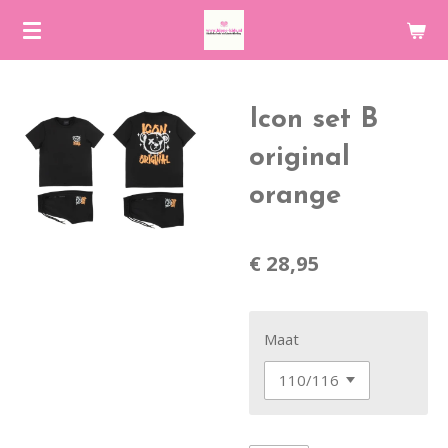
Ga
direct
naar
de
Icon set B
hoofdinhoud
original
orange
€ 28,95
Maat