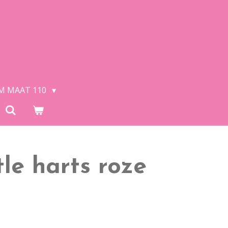
/M MAAT 110
ttle harts roze