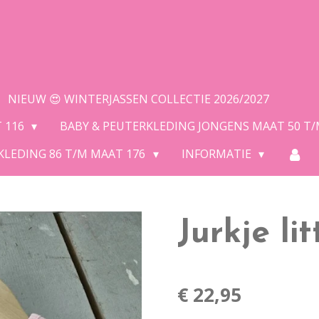
NIEUW 😍 WINTERJASSEN COLLECTIE 2026/2027
T 116
BABY & PEUTERKLEDING JONGENS MAAT 50 T
KLEDING 86 T/M MAAT 176
INFORMATIE
Jurkje li
€ 22,95