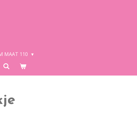
/M MAAT 110
kje