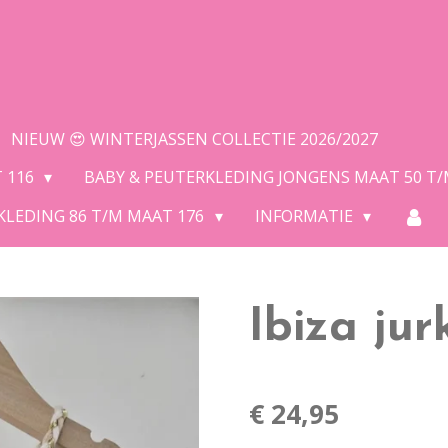
NIEUW 😍 WINTERJASSEN COLLECTIE 2026/2027
T 116
BABY & PEUTERKLEDING JONGENS MAAT 50 T
KLEDING 86 T/M MAAT 176
INFORMATIE
Ibiza jur
€ 24,95