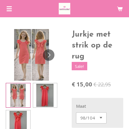
Ga
direct
naar
de
Jurkje met
hoofdinhoud
strik op de
rug
Sale!
€ 15,00
€ 22,95
Maat